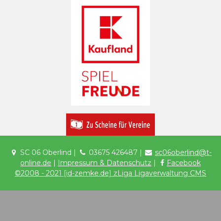
SC 06 Oberlind |
03675 426487 |
sc06oberlind@t-
online.de
|
Impressum & Datenschutz
|
Facebook
©2008 - 2021 [id-zemke.de] zLiga Ligaverwaltung CMS