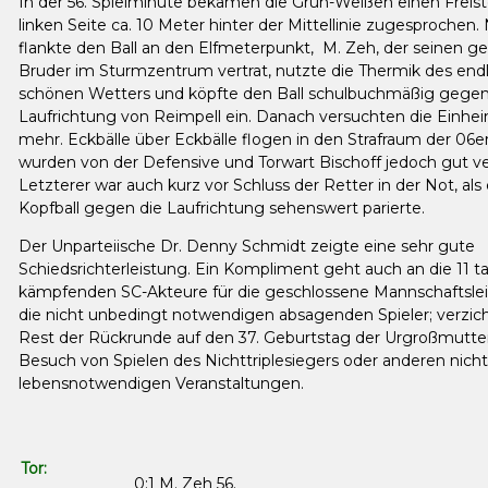
In der 56. Spielminute bekamen die Grün-Weißen einen Freist
linken Seite ca. 10 Meter hinter der Mittellinie zugesprochen. 
flankte den Ball an den Elfmeterpunkt, M. Zeh, der seinen g
Bruder im Sturmzentrum vertrat, nutzte die Thermik des endl
schönen Wetters und köpfte den Ball schulbuchmäßig gegen
Laufrichtung von Reimpell ein. Danach versuchten die Einhe
mehr. Eckbälle über Eckbälle flogen in den Strafraum der 06er
wurden von der Defensive und Torwart Bischoff jedoch gut ver
Letzterer war auch kurz vor Schluss der Retter in der Not, als
Kopfball gegen die Laufrichtung sehenswert parierte.
Der Unparteiische Dr. Denny Schmidt zeigte eine sehr gute
Schiedsrichterleistung. Ein Kompliment geht auch an die 11 t
kämpfenden SC-Akteure für die geschlossene Mannschaftslei
die nicht unbedingt notwendigen absagenden Spieler; verzich
Rest der Rückrunde auf den 37. Geburtstag der Urgroßmutte
Besuch von Spielen des Nichttriplesiegers oder anderen nicht
lebensnotwendigen Veranstaltungen.
Tor:
0:1 M. Zeh 56.