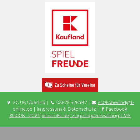
SC 06 Oberlind |
03675 426487 |
sc06oberlind@t-
online.de
|
Impressum & Datenschutz
|
Facebook
©2008 - 2021 [id-zemke.de] zLiga Ligaverwaltung CMS